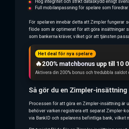
Hög integritet och strikt dataskydd enligt sven
Full mobilanpassning för spelare som föredrar t
För spelaren innebär detta att Zimpler fungerar 
flöde som är optimerat för att göra insättningar
som bankerna kräver, vilket gör att tjänsten pas
Het deal för nya spelare
🔥
200% matchbonus upp till 10 0
Aktivera din 200% bonus och tredubbla saldot d
Så gör du en Zimpler-insättning
Processen för att göra en Zimpler-insättning är ut
behöver varken registrera ett separat Zimpler-kont
via BankID och spelarens befintliga bank, vilket 