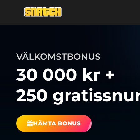
VÄLKOMSTBONUS
30 000 kr +
250 gratissnu
HÄMTA BONUS