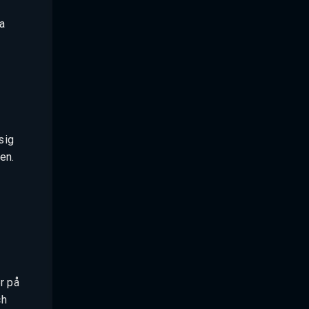
a
sig
en.
er på
ch