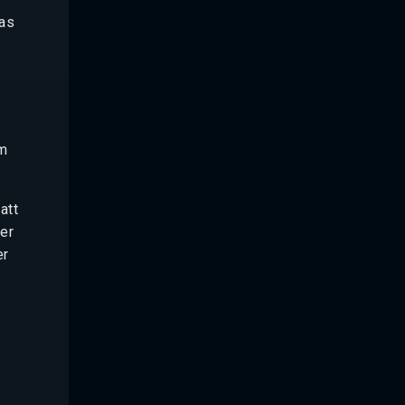
ras
om
att
ler
er