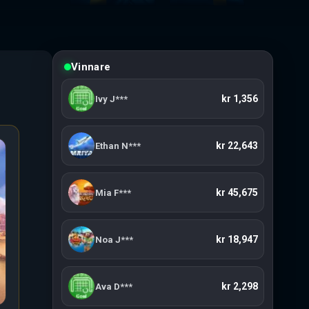
Vinnare
kr 45,939
Emma S***
kr 1,356
Ivy J***
kr 22,643
Ethan N***
kr 45,675
Mia F***
kr 18,947
Noa J***