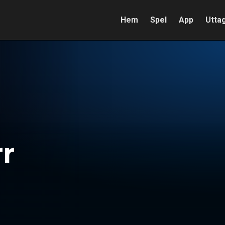
Hem
Spel
App
Utta
rr