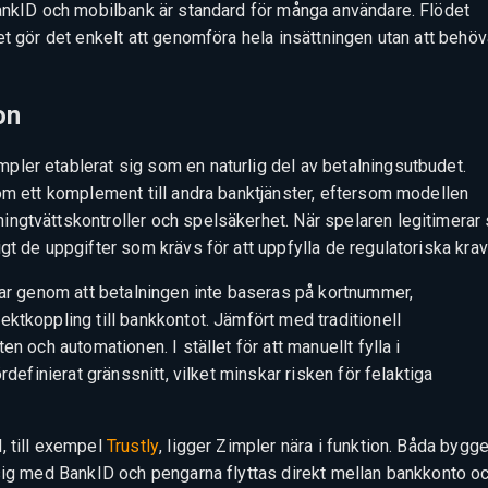
BankID och mobilbank är standard för många användare. Flödet
et gör det enkelt att genomföra hela insättningen utan att behöv
on
ler etablerat sig som en naturlig del av betalningsutbudet.
om ett komplement till andra banktjänster, eftersom modellen
ngtvättskontroller och spelsäkerhet. När spelaren legitimerar 
t de uppgifter som krävs för att uppfylla de regulatoriska krav
gar genom att betalningen inte baseras på kortnummer,
ktkoppling till bankkontot. Jämfört med traditionell
n och automationen. I stället för att manuellt fylla i
rdefinierat gränssnitt, vilket minskar risken för felaktiga
, till exempel
Trustly
, ligger Zimpler nära i funktion. Båda bygg
 sig med BankID och pengarna flyttas direkt mellan bankkonto o