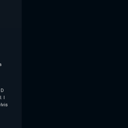
a
ID
. I
lvis