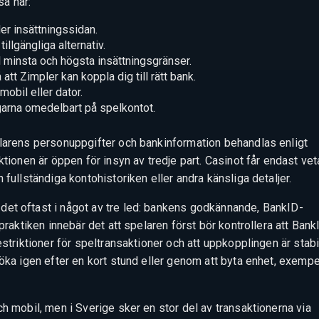
så här:
ler insättningssidan.
illgängliga alternativ.
ll minsta och högsta insättningsgränser.
att Zimpler kan koppla dig till rätt bank.
mobil eller dator.
garna omedelbart på spelkontot.
elarens personuppgifter och bankinformation behandlas enligt
ktionen är öppen för insyn av tredje part. Casinot får endast vet
fullständiga kontohistoriken eller andra känsliga detaljer.
et oftast i något av tre led: bankens godkännande, BankID-
praktiken innebär det att spelaren först bör kontrollera att Bank
striktioner för speltransaktioner och att uppkopplingen är stabil
öka igen efter en kort stund eller genom att byta enhet, exempe
h mobil, men i Sverige sker en stor del av transaktionerna via