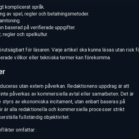
gt komplicerat språk.
ing av spel, regler och betalningsmetoder.
ramtoning.
n baserad på verifierade uppgifter.
 regler och spelkultur.
förutsägbart för läsaren. Varje artikel ska kunna läsas utan risk f
erade villkor eller tekniska termer kan förekomma.
er
produceras utan extern påverkan. Redaktionens uppdrag är att
inte påverkas av kommersiella avtal eller samarbeten. Det är
nte styrs av ekonomiska incitament, utan enbart baseras på
ör är alla redaktionella och kommersiella processer strikt
rställa fullständig objektivitet.
nflikter omfattar: