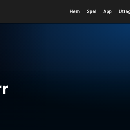
Hem
Spel
App
Utta
rr