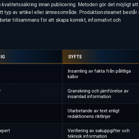
kvalitetssäkring innan publicering. Metoden gör det möjligt att
sett typ av artikel eller ämnesområde. Produktionsteamet består
etar tillsammans för att skapa korrekt, informativt och
IG
SYFTE
Insamling av fakta från pålitliga
källor
r
Granskning och jämförelse av
insamlad information
Utarbetande av text enligt
redaktionens riktlinjer
pert
Verifiering av sakuppgifter och
teknisk information