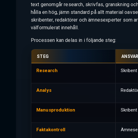
text genomgår research, skrivfas, granskning och 
hålla en hög, jämn standard på allt material oav
skribenter, redaktörer och ämnesexperter som arb
välformulerat innehåll.
Processen kan delas in i följande steg:
STEG
ANSVAR
Research
Skribent
Analys
Redaktö
Manusproduktion
Skribent
Faktakontroll
Ämnesex