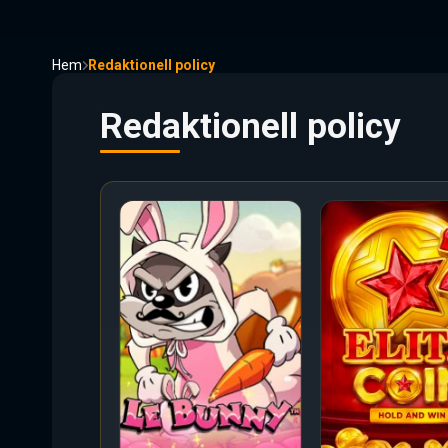
Hem
Redaktionell policy
Redaktionell policy