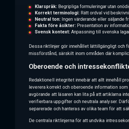
Klarspråk:
Begripliga formuleringar utan onödi
Korrekt terminologi:
Rätt ordval vid beskrivn
Neutral ton:
Ingen värderande eller säljande f
Fakta före åsikter:
Presentation av informatio
Svensk kontext:
Anpassning till svenska lagar,
Dessa riktlinjer gör innehållet lättillgängligt och 
missförstånd, särskilt inom områden där komplic
Oberoende och intressekonflikt
Redaktionell integritet innebär att allt innehåll 
leverera korrekt och oberoende information som 
avgörande att läsaren kan lita på att artiklarna i
verifierbara uppgifter och neutrala analyser. Därf
separerade och hanteras av olika team för att säke
De centrala riktlinjerna för att undvika intresseko