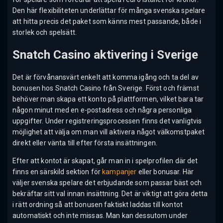
Den här flexibiliteten underlättar för många svenska spelare
att hitta precis det paket som känns mest passande, både i
storlek och spelsätt.
Snatch Casino aktivering i Sverige
Det är förvånansvärt enkelt att komma igång och ta del av
bonusen hos Snatch Casino från Sverige. Först och främst
behöver man skapa ett konto på plattformen, vilket bara tar
någon minut med en e-postadress och några personliga
uppgifter. Under registreringsprocessen finns det vanligtvis
möjlighet att välja om man vill aktivera något välkomstpaket
direkt eller vänta till efter första insättningen.
Efter att kontot är skapat, går man in i spelprofilen där det
finns en särskild sektion för
kampanjer
eller bonusar. Här
väljer svenska spelare det erbjudande som passar bäst och
bekräftar sitt val innan insättning. Det är viktigt att göra detta
i rätt ordning så att bonusen faktiskt laddas till kontot
automatiskt och inte missas. Man kan dessutom under