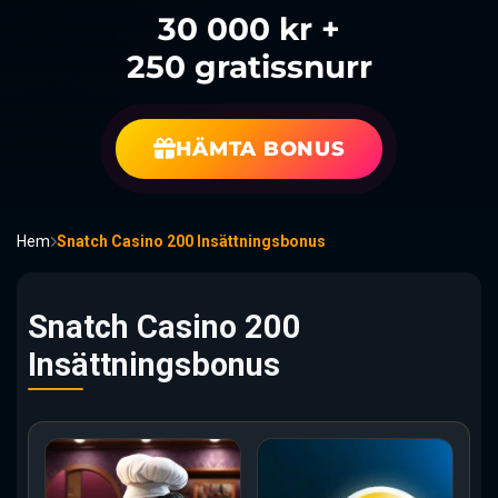
30 000 kr +
250 gratissnurr
HÄMTA BONUS
Hem
Snatch Casino 200 Insättningsbonus
Snatch Casino 200
Insättningsbonus