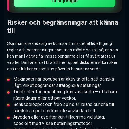
Ta ut pengar
Risker och begränsningar att känna
till
Ska man använda sig av bonusar finns det alltid ett gäng
regler och begränsningar som man måste ha koll på, annars
kan man i värsta fall missa pengarna eller få svårt att ta ut
vinster. Därför är det bra att mer öppet diskutera vilka risker
och restriktioner som kan påverka bonusens värde.
Maxinsats när bonusen är aktiv är ofta satt ganska
lågt, vilket begränsar strategiska satsningar.
Tidsfrister för omsättning kan vara korta – ofta bara
några dagar eller ett par veckor.
Bonusbeloppet och free spins är ibland bundna till
särskilda spel och kan inte användas fritt.
Arvoden eller avgifter kan tillkomma vid uttag,
speciellt med vissa betalningsmetoder.