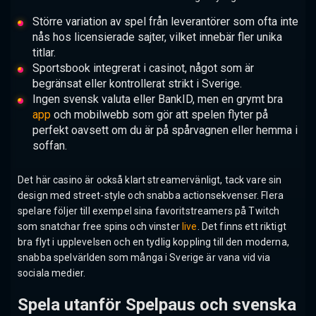
Större variation av spel från leverantörer som ofta inte
nås hos licensierade sajter, vilket innebär fler unika
titlar.
Sportsbook integrerat i casinot, något som är
begränsat eller kontrollerat strikt i Sverige.
Ingen svensk valuta eller BankID, men en grymt bra
app
och mobilwebb som gör att spelen flyter på
perfekt oavsett om du är på spårvagnen eller hemma i
soffan.
Det här casino är också klart streamervänligt, tack vare sin
design med street-style och snabba actionsekvenser. Flera
spelare följer till exempel sina favoritstreamers på Twitch
som snatchar free spins och vinster
live
. Det finns ett riktigt
bra flyt i upplevelsen och en tydlig koppling till den moderna,
snabba spelvärlden som många i Sverige är vana vid via
sociala medier.
Spela utanför Spelpaus och svenska