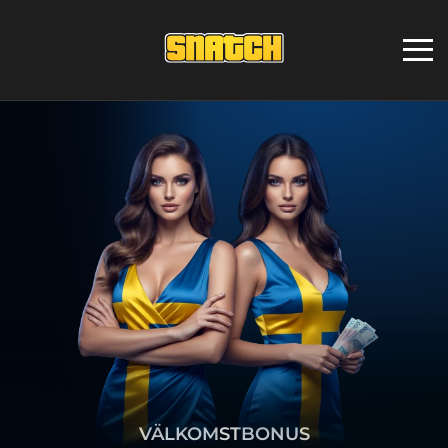
VÄLKOMSTBONUS