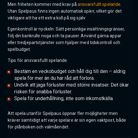
Men friheten kommer med krav på
ansvarsfullt spelande
.
Utan Spelpaus finns ingen automatisk spärr, vilket gör det
viktigare att ha ett extra koll på sig själv:
Egenkontroll är nyckeln: Sätt personliga insättningsgränser,
följ din bankrulle noga och ta pauser. Använd gärna appar
eller tredjepartstjänster som hjälper med tidskontroll och
spelbudget.
Tips för ansvarsfullt spelande:
Bestäm en veckobudget och håll dig till den – aldrig
spela för mer än du har råd att förlora.
Undvik att jaga förluster med större insatser. Det ökar
risken för snabba förluster.
Spela för underhållning, inte som inkomstkälla.
Att spela utanför Spelpaus öppnar fler möjligheter men
kräver samtidigt att varje spelare är sin egen vaktpost, både
för plånboken och välmåendet.