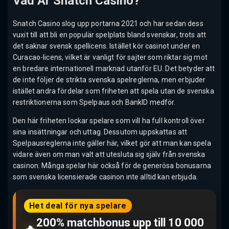
Vad Är Snatch Casino?
Snatch Casino slog upp portarna 2021 och har sedan dess
vuxit till att bli en populär spelplats bland svenskar, trots att
det saknar svensk spellicens. Istället kör casinot under en
Curacao-licens, vilket är vanligt för sajter som riktar sig mot
en bredare internationell marknad utanför EU. Det betyder att
de inte följer de strikta svenska spelreglerna, men erbjuder
istället andra fördelar som friheten att spela utan de svenska
restriktionerna som Spelpaus och BankID medför.
Den här friheten lockar spelare som vill ha full kontroll över
sina insättningar och uttag. Dessutom uppskattas att
Spelpausreglerna inte gäller här, vilket gör att man kan spela
vidare även om man valt att utesluta sig själv från svenska
casinon. Många spelar här också för de generösa bonusarna
som svenska licensierade casinon inte alltid kan erbjuda.
Het deal för nya spelare
200% matchbonus upp till 10 000