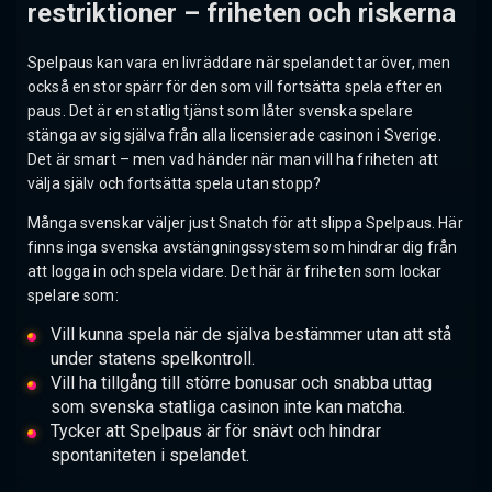
restriktioner – friheten och riskerna
Spelpaus kan vara en livräddare när spelandet tar över, men
också en stor spärr för den som vill fortsätta spela efter en
paus. Det är en statlig tjänst som låter svenska spelare
stänga av sig själva från alla licensierade casinon i Sverige.
Det är smart – men vad händer när man vill ha friheten att
välja själv och fortsätta spela utan stopp?
Många svenskar väljer just Snatch för att slippa Spelpaus. Här
finns inga svenska avstängningssystem som hindrar dig från
att logga in och spela vidare. Det här är friheten som lockar
spelare som:
Vill kunna spela när de själva bestämmer utan att stå
under statens spelkontroll.
Vill ha tillgång till större bonusar och snabba uttag
som svenska statliga casinon inte kan matcha.
Tycker att Spelpaus är för snävt och hindrar
spontaniteten i spelandet.