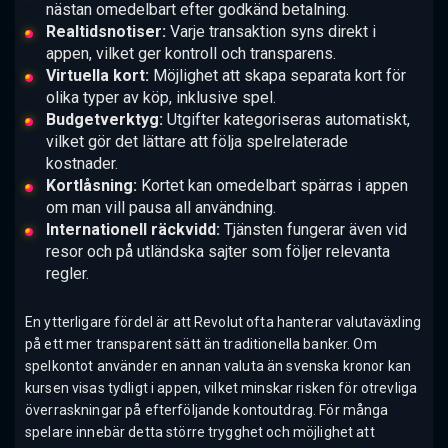
nästan omedelbart efter godkänd betalning.
Realtidsnotiser:
Varje transaktion syns direkt i
appen, vilket ger kontroll och transparens.
Virtuella kort:
Möjlighet att skapa separata kort för
olika typer av köp, inklusive spel.
Budgetverktyg:
Utgifter kategoriseras automatiskt,
vilket gör det lättare att följa spelrelaterade
kostnader.
Kortlåsning:
Kortet kan omedelbart spärras i appen
om man vill pausa all användning.
Internationell räckvidd:
Tjänsten fungerar även vid
resor och på utländska sajter som följer relevanta
regler.
En ytterligare fördel är att Revolut ofta hanterar valutaväxling
på ett mer transparent sätt än traditionella banker. Om
spelkontot använder en annan valuta än svenska kronor kan
kursen visas tydligt i appen, vilket minskar risken för otrevliga
överraskningar på efterföljande kontoutdrag. För många
spelare innebär detta större trygghet och möjlighet att