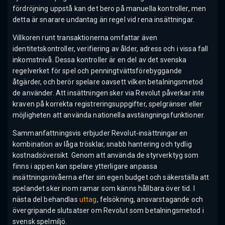
fördröjning uppstå kan det bero på manuella kontroller, men
detta är snarare undantag än regel vid rena insättningar.
Villkoren runt transaktionerna omfattar även
identitetskontroller, verifiering av ålder, adress och i vissa fall
inkomstnivå. Dessa kontroller är en del av det svenska
regelverket för spel och penningtvättsförebyggande
åtgärder, och berör spelare oavsett vilken betalningsmetod
de använder. Att insättningen sker via Revolut påverkar inte
kraven på korrekta registreringsuppgifter, spelgränser eller
möjligheten att använda nationella avstängningsfunktioner.
Sammanfattningsvis erbjuder Revolut-insättningar en
kombination av låga trösklar, snabb hantering och tydlig
kostnadsöversikt. Genom att använda de styrverktyg som
finns i appen kan spelare ytterligare anpassa
insättningsnivåerna efter sin egen budget och säkerställa att
spelandet sker inom ramar som känns hållbara över tid. I
nästa del behandlas
uttag
, felsökning, ansvarstagande och
övergripande slutsatser om Revolut som betalningsmetod i
svensk spelmiljö.