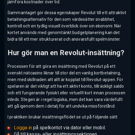
jämföra kostnader över tid.
Sammantaget gör dessa egenskaper Revolut till ett attraktivt
betalningsalternativ för den som värdesätter snabbhet,
kontroll och en tydlig visuell överblick över sin ekonomi. När
kortet används med genomtänkt budgetplanering kan det
bidra till ett mer strukturerat och ansvarsfullt spelmönster.
Hur gör man en Revolut-insättning?
Processen för att göra en insättning med Revolut på ett
svenskt nätcasino liknar till stor del en vanlig kortbetalning,
men med skillnaden att allt är kopplat till Revolut-appen. För
spelaren är det viktigt att ha ett aktivt konto, tillräckligt saldo
och ett fungerande fysiskt eller virtuellt kort innan processen
inleds. Stegen är i regel logiska, men det kan vara värdefullt
att gå igenom dem i detalj för att undvika missförstånd.
I praktiken brukar insättningsflödet se ut på följande sätt:
Logga in
på spelkontot via dator eller mobil.
Gå till kassa- eller insättningssektionen.