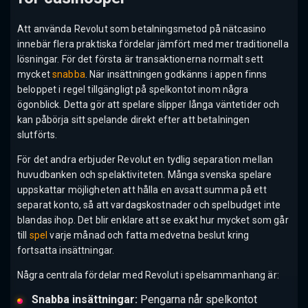
Att använda Revolut som betalningsmetod på nätcasino
innebär flera praktiska fördelar jämfört med mer traditionella
lösningar. För det första är transaktionerna normalt sett
mycket
snabba
. När insättningen godkänns i appen finns
beloppet i regel tillgängligt på spelkontot inom några
ögonblick. Detta gör att spelare slipper långa väntetider och
kan påbörja sitt spelande direkt efter att betalningen
slutförts.
För det andra erbjuder Revolut en tydlig separation mellan
huvudbanken och spelaktiviteten. Många svenska spelare
uppskattar möjligheten att hålla en avsatt summa på ett
separat konto, så att vardagskostnader och spelbudget inte
blandas ihop. Det blir enklare att se exakt hur mycket som går
till
spel
varje månad och fatta medvetna beslut kring
fortsatta insättningar.
Några centrala fördelar med Revolut i spelsammanhang är:
Snabba insättningar:
Pengarna når spelkontot