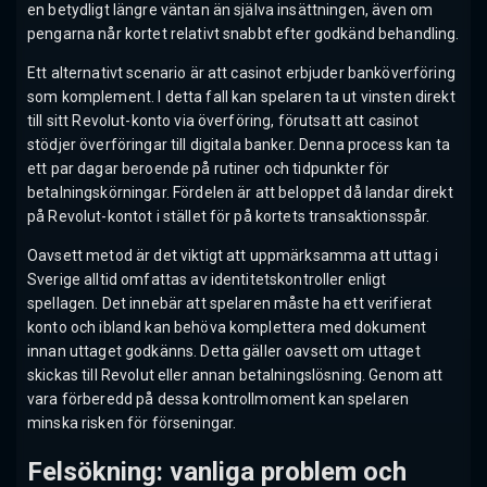
en betydligt längre väntan än själva insättningen, även om
pengarna når kortet relativt snabbt efter godkänd behandling.
Ett alternativt scenario är att casinot erbjuder banköverföring
som komplement. I detta fall kan spelaren ta ut vinsten direkt
till sitt Revolut-konto via överföring, förutsatt att casinot
stödjer överföringar till digitala banker. Denna process kan ta
ett par dagar beroende på rutiner och tidpunkter för
betalningskörningar. Fördelen är att beloppet då landar direkt
på Revolut-kontot i stället för på kortets transaktionsspår.
Oavsett metod är det viktigt att uppmärksamma att uttag i
Sverige alltid omfattas av identitetskontroller enligt
spellagen. Det innebär att spelaren måste ha ett verifierat
konto och ibland kan behöva komplettera med dokument
innan uttaget godkänns. Detta gäller oavsett om uttaget
skickas till Revolut eller annan betalningslösning. Genom att
vara förberedd på dessa kontrollmoment kan spelaren
minska risken för förseningar.
Felsökning: vanliga problem och