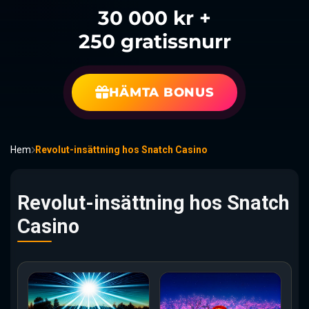
30 000 kr +
250 gratissnurr
HÄMTA BONUS
Hem
Revolut-insättning hos Snatch Casino
Revolut-insättning hos Snatch
Casino