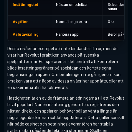
Insättningstid
Nästan omedelbar
Sekunder till 
minut
Avgifter
Normalt inga extra
0 kr
Valutaväxling
Hantera i app
Beror på valut
Dessa nivåer är exempel och inte bindande siffror, men de
visar hur Revolut i praktiken används på svenska
spelplattformar. För spelaren är det centralt att kontrollera
både insättningsgränser på spelsidan och kortets egna
begränsningar i appen. Om betalningen inte går igenom kan
orsaken vara att någon av dessa nivåer har uppnåtts, eller att
en säkerhetsrutin har aktiverats.
Hastigheten är en av de främsta anledningarna till att Revolut
blivit populärt. När en insättning genomförs registreras den
nästan direkt, och spelaren behöver sällan vänta längre än
några ögonblick innan saldot uppdaterats. Detta gäller särskilt
när både casinot och betalningsleverantören har stabila
system utan pågående tekniska störningar. Skulle en